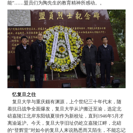
能”……盟员们为陶先生的教育精神所感动。。
忆复旦之往
复旦大学与重庆颇有渊源，上个世纪三十年代末，随
着抗日战争全面爆发，复旦大学从沪搬迁至渝，选定北
碚嘉陵江北岸东阳镇夏坝作为新校址，直到1946年5月才
离渝返沪。今天，复旦大学旧址仍屹立嘉陵江畔，北碚
的“登辉堂”对如今的复旦人来说熟悉而又陌生，不能忘记